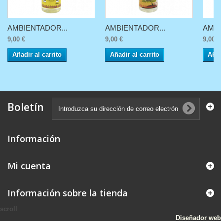
AMBIENTADOR...
AMBIENTADOR...
AMBI
9,00 €
9,00 €
9,00 €
Añadir al carrito
Añadir al carrito
Añad
Boletín
Información
Mi cuenta
Información sobre la tienda
scroll
Diseñador web