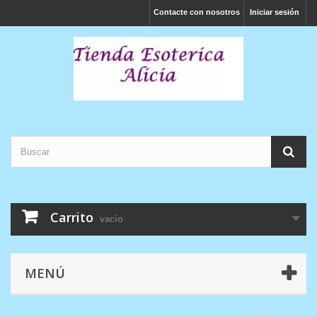
Contacte con nosotros
Iniciar sesión
Carrito
vacío
MENÚ