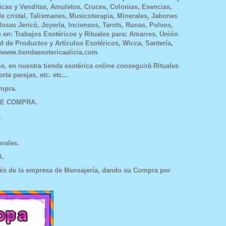
icas y Venditas, Amuletos, Cruces, Colonias, Esencias,
de cristal, Talismanes, Musicoterapia, Minerales, Jabones
osas Jericó, Joyería, Inciensos, Tarots, Runas, Polvos,
as en: Trabajos Esotéricos y Rituales para: Amarres, Unión
ad de Productos y Artículos Esotéricos, Wicca, Santería,
newww.tiendaesotericaalicia.com
, en nuestra tienda esotérica online conseguirá Rituales
a parejas, etc. etc...
 su Compra.
RÁN DE COMPRA.
 DEL BANCO.
O.
24 Horas laborales.
 SU COMPRA.
vés de la empresa de Mensajería, dando su Compra por