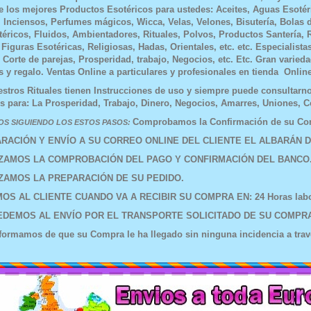
e los mejores Productos Esotéricos para ustedes: Aceites, Aguas Esotér
, Inciensos, Perfumes mágicos, Wicca, Velas, Velones, Bisutería, Bolas 
téricos, Fluidos, Ambientadores, Rituales, Polvos, Productos Santería, R
 Figuras Esotéricas, Religiosas, Hadas, Orientales, etc. etc. Especialist
, Corte de parejas, Prosperidad, trabajo, Negocios, etc. Etc. Gran varied
s y regalo. Ventas Online a particulares y profesionales en tienda Onli
stros Rituales tienen Instrucciones de uso y siempre puede consultarnos
s para: La Prosperidad, Trabajo, Dinero, Negocios, Amarres, Uniones, Cort
Comprobamos la Confirmación de
OS SIGUIENDO LOS ESTOS PASOS:
PARACIÓN Y ENVÍO A SU CORREO ONLINE DEL CLIENTE EL ALBA
ALIZAMOS LA COMPROBACIÓN DEL PAGO Y CONFIRMACIÓN
REALIZAMOS LA PREPARACIÓN DE SU PEDID
SAMOS AL CLIENTE CUANDO VA A RECIBIR SU COMPRA EN: 
OCEDEMOS AL ENVÍO POR EL TRANSPORTE SOLICITADO DE
nformamos de que su Compra le ha llegado sin ninguna incidencia a tra