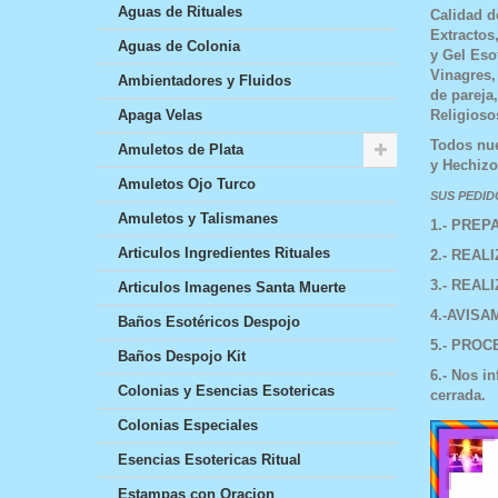
Aguas de Rituales
Calidad d
Extractos
Aguas de Colonia
y Gel Eso
Vinagres,
Ambientadores y Fluidos
de pareja
Religioso
Apaga Velas
Todos nue
Amuletos de Plata
y Hechizo
Amuletos Ojo Turco
SUS PEDID
Amuletos y Talismanes
1.- PRE
Articulos Ingredientes Rituales
2.- RE
3.- 
Articulos Imagenes Santa Muerte
4.-AVI
Baños Esotéricos Despojo
5.- PR
Baños Despojo Kit
6.- Nos i
Colonias y Esencias Esotericas
cerrada.
Colonias Especiales
Esencias Esotericas Ritual
Estampas con Oracion