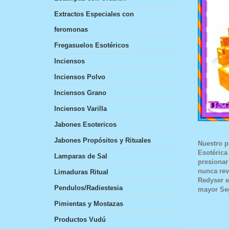
Extractos Especiales con
feromonas
Fregasuelos Esotéricos
Inciensos
Inciensos Polvo
Inciensos Grano
Inciensos Varilla
Jabones Esotericos
Jabones Propósitos y Rituales
Nuestro p
Esotérica
Lamparas de Sal
presionar
nunca rev
Limaduras Ritual
Redyser
e
Pendulos/Radiestesia
mayor Seg
Pimientas y Mostazas
Productos Vudú