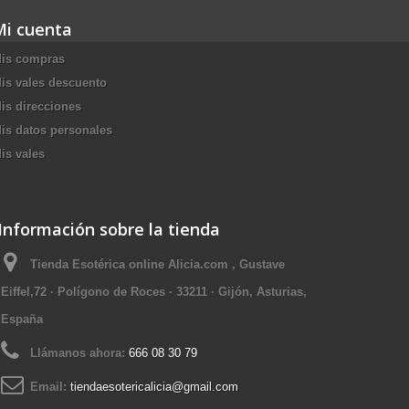
Mi cuenta
is compras
is vales descuento
is direcciones
is datos personales
is vales
Información sobre la tienda
Tienda Esotérica online Alicia.com , Gustave
Eiffel,72 · Polígono de Roces · 33211 · Gijón, Asturias,
España
Llámanos ahora:
666 08 30 79
Email:
tiendaesotericalicia@gmail.com