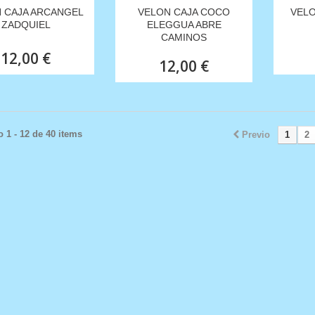
 CAJA ARCANGEL
VELON CAJA COCO
VELO
ZADQUIEL
ELEGGUA ABRE
CAMINOS
12,00 €
12,00 €
 1 - 12 de 40 items
Previo
1
2