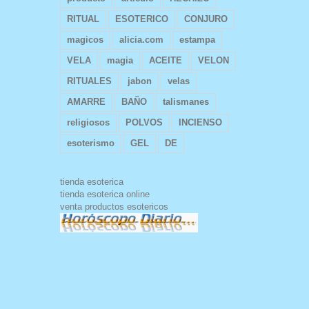
RITUAL
ESOTERICO
CONJURO
magicos
alicia.com
estampa
VELA
magia
ACEITE
VELON
RITUALES
jabon
velas
AMARRE
BAÑO
talismanes
religiosos
POLVOS
INCIENSO
esoterismo
GEL
DE
tienda esoterica
tienda esoterica online
venta productos esotericos