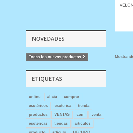
VELON
NOVEDADES
Mostrando
Todas los nuevos productos
ETIQUETAS
online
alicia
comprar
esotéricos
esoterica
tienda
productos
VENTAS
com
venta
esotericas
tiendas
articulos
producto
articulo
HECHIZO