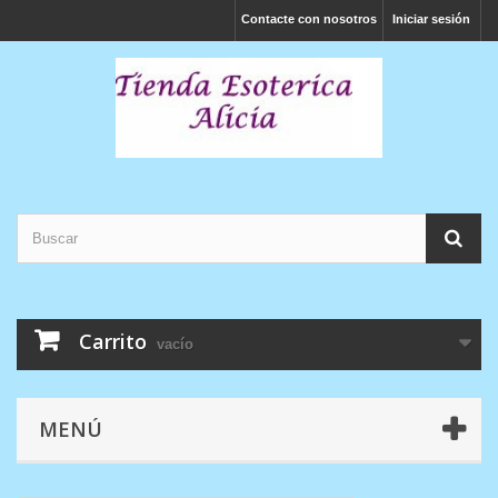
Contacte con nosotros
Iniciar sesión
Carrito
vacío
MENÚ