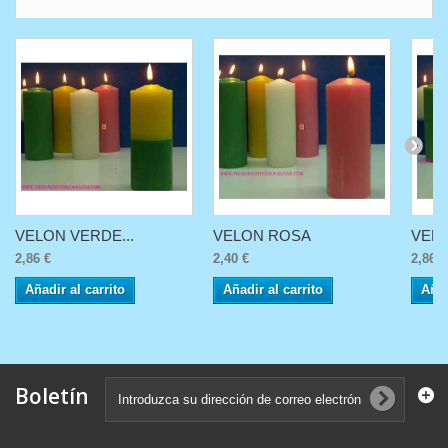
VELON VERDE...
VELON ROSA
VELO
2,86 €
2,40 €
2,86 €
Añadir al carrito
Añadir al carrito
Añad
Boletín