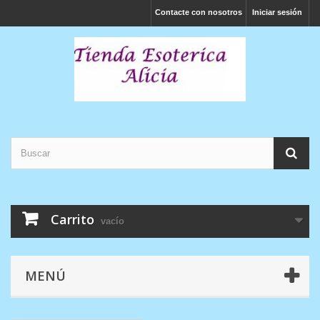
Contacte con nosotros
Iniciar sesión
Carrito
vacío
MENÚ