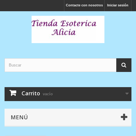
Contacte con nosotros
Iniciar sesión
Carrito
vacío
MENÚ