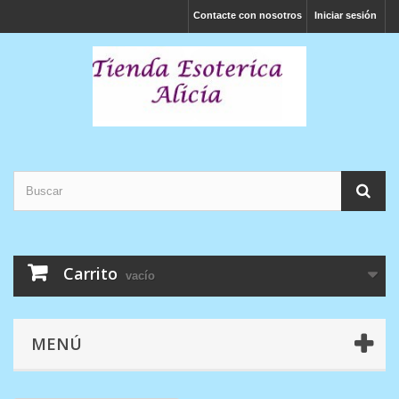
Contacte con nosotros
Iniciar sesión
Carrito
vacío
MENÚ