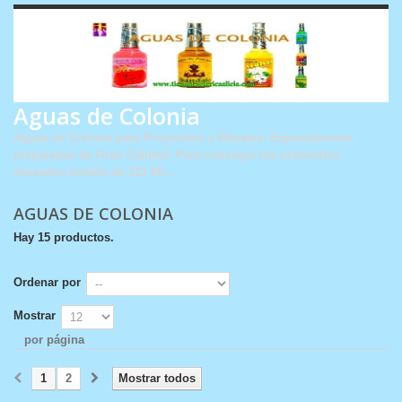
Aguas de Colonia
Aguas de Colonia para Propositos y Rituales: Especialmente
preparadas de Gran Calidad. Para consegui los propositos
deseados botella de 221 Ml...
AGUAS DE COLONIA
Hay 15 productos.
Ordenar por
Mostrar
por página
1
2
Mostrar todos