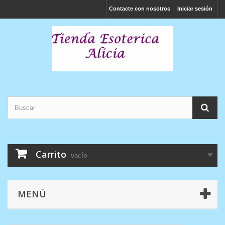
Contacte con nosotros
Iniciar sesión
Carrito
vacío
MENÚ