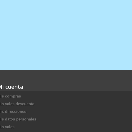
Mi cuenta
is compras
is vales descuento
is direcciones
is datos personales
is vales