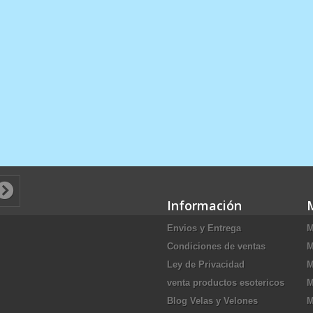
Información
Envios y Entrega
M
Condiciones de ventas
M
Ley de Privacidad
M
venta productos esotericos
M
Blog Velas y Velones
M