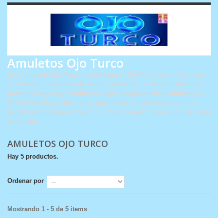
Amuletos Ojo Turco
Los Amuletos Ojo Turco en la Magia el Ojo Turco es un Amuletos
o Talismán potenciándolo es muy poderoso, Está indicados para
poder protegidos y eliminar o aleja a las personas envidiosas y el
Mal de Ojo de ustedes. Si es muy fuerte el daño recibido o que
tienen recomendamos hacer un ritual completo para eliminarlo por
completo.
AMULETOS OJO TURCO
Hay 5 productos.
Ordenar por
Mostrando 1 - 5 de 5 items