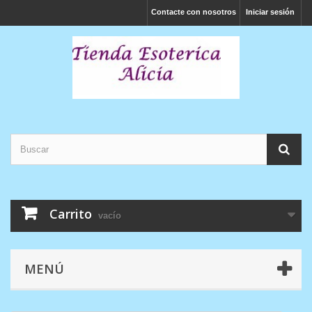
Contacte con nosotros
Iniciar sesión
Carrito
vacío
MENÚ