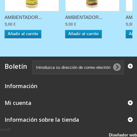
AMBIENTADOR...
AMBIENTADOR...
AMBI
9,00 €
9,00 €
9,00 €
Añadir al carrito
Añadir al carrito
Añad
Boletín
Información
Mi cuenta
Información sobre la tienda
scroll
Diseñador web