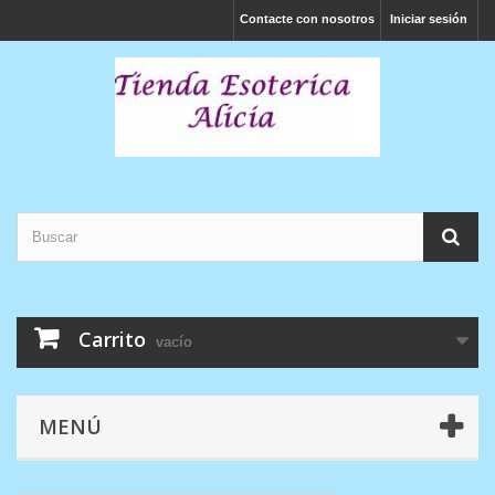
Contacte con nosotros
Iniciar sesión
Carrito
vacío
MENÚ