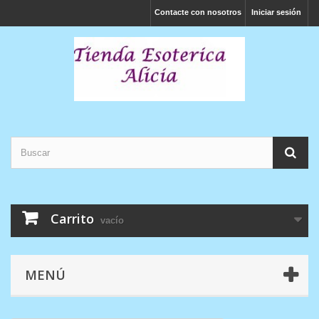
Contacte con nosotros
Iniciar sesión
Carrito
vacío
MENÚ