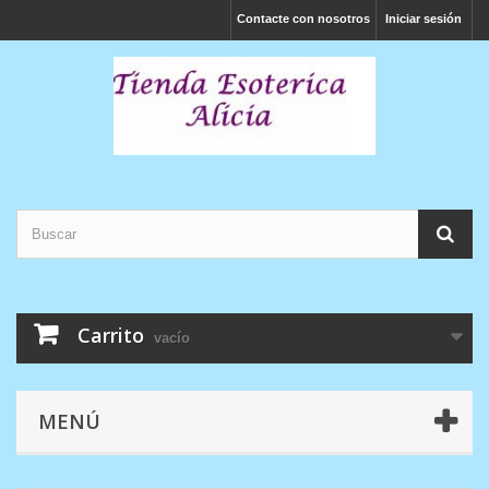
Contacte con nosotros
Iniciar sesión
Carrito
vacío
MENÚ