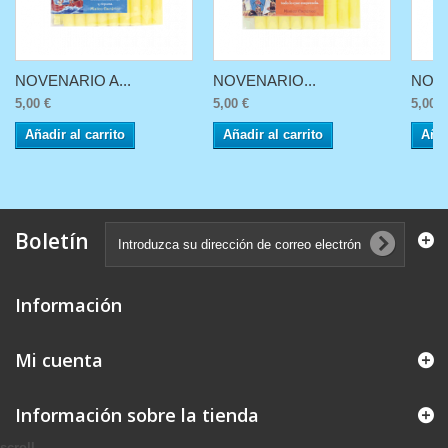
NOVENARIO A...
NOVENARIO...
NOVE
5,00 €
5,00 €
5,00 €
Añadir al carrito
Añadir al carrito
Añad
Boletín
Información
Mi cuenta
Información sobre la tienda
scroll