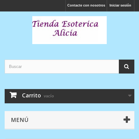
Contacte con nosotros
Iniciar sesión
Carrito
vacío
MENÚ