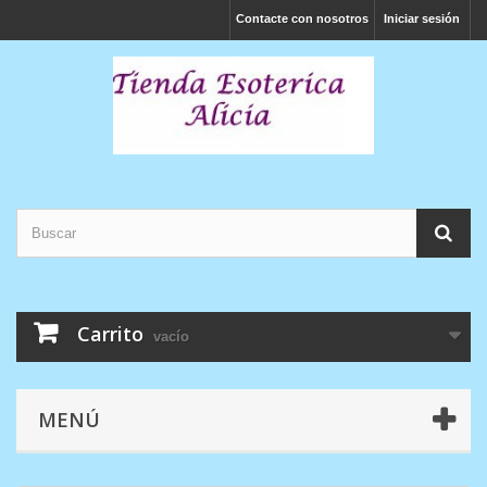
Contacte con nosotros
Iniciar sesión
Carrito
vacío
MENÚ