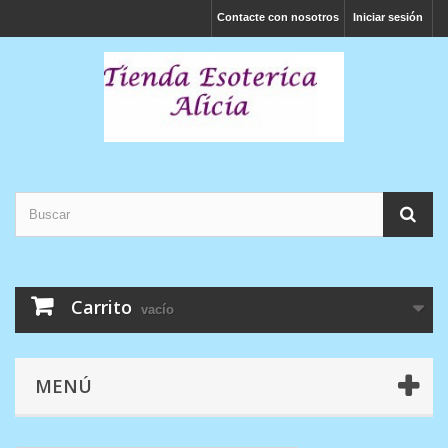
Contacte con nosotros
Iniciar sesión
Carrito
vacío
MENÚ